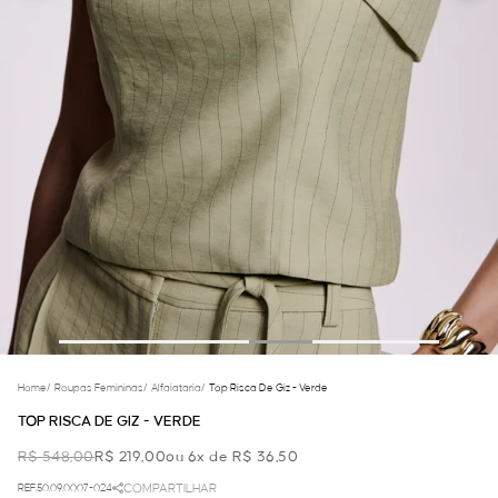
Home
/
Roupas Femininas
/
Alfaiataria
/
Top Risca De Giz - Verde
TOP RISCA DE GIZ - VERDE
R$ 548,00
R$ 219,00
ou 6x de R$ 36,50
REF.50.09.0007-024
COMPARTILHAR