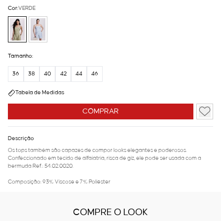
Cor:
VERDE
Tamanho:
36
38
40
42
44
46
Tabela de Medidas
COMPRAR
Descrição
Os tops também são capazes de compor looks elegantes e poderosos.
Confeccionado em tecido de alfaiatria, risca de giz, ele pode ser usada com a
bermuda Ref.: 54.02.0020.
Composição: 93% Viscose e 7% Poliéster
COMPRE O LOOK