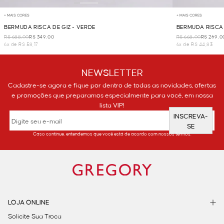
+ MAIS CORES
+ MAIS CORES
BERMUDA RISCA DE GIZ - VERDE
BERMUDA RISCA 
R$ 688,00
R$ 349,00
R$ 668,00
R$ 269,0
6x de R$ 58,17
6x de R$ 44,83
NEWSLETTER
Cadastre-se agora e fique por dentro de todas as novidades, ofertas
e promoções que preparamos especialmente para você, em nossa
lista VIP!
INSCREVA-
SE
Caso continue, entendemos que você está de acordo com nossos termos.
LOJA ONLINE
Solicite Sua Troca