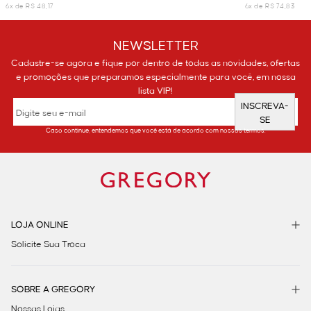
6x de R$ 48,17
6x de R$ 74,83
NEWSLETTER
Cadastre-se agora e fique por dentro de todas as novidades, ofertas
e promoções que preparamos especialmente para você, em nossa
lista VIP!
INSCREVA-
SE
Caso continue, entendemos que você está de acordo com nossos termos.
LOJA ONLINE
Solicite Sua Troca
SOBRE A GREGORY
Nossas Lojas