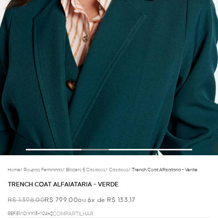
Home
/
Roupas Femininas
/
Blazers E Casacos
/
Casacos
/
Trench Coat Alfaiataria - Verde
TRENCH COAT ALFAIATARIA - VERDE
R$ 1.398,00
R$ 799,00
ou 6x de R$ 133,17
REF.51.02.0003-024
COMPARTILHAR