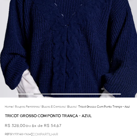
Home
/
Roupas Femininas
/
Blusas E Camisas
/
Blusas
/
Tricot Grosso Com Ponto Trança - Azul
TRICOT GROSSO COM PONTO TRANÇA - AZUL
R$ 328,00
ou 6x de R$ 54,67
REF.50.01.1048-066
COMPARTILHAR