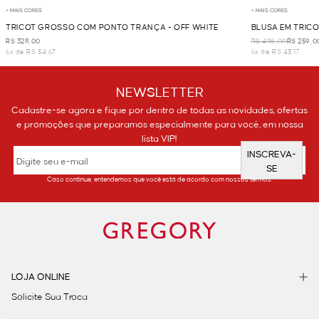
+ MAIS CORES
+ MAIS CORES
TRICOT GROSSO COM PONTO TRANÇA - OFF WHITE
BLUSA EM TRICO
R$ 328,00
R$ 498,00
R$ 259,0
6x de R$ 54,67
6x de R$ 43,17
NEWSLETTER
Cadastre-se agora e fique por dentro de todas as novidades, ofertas
e promoções que preparamos especialmente para você, em nossa
lista VIP!
INSCREVA-
SE
Caso continue, entendemos que você está de acordo com nossos termos.
LOJA ONLINE
Solicite Sua Troca