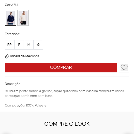
Cor:
AZUL
Tamanho:
PP
P
M
G
Tabela de Medidas
COMPRAR
Descrição
Blusa em ponto macio e grosso, super quentinho com detalhe trança em lindas
cores que combinam com tudo.
Composição: 100% Poliéster
COMPRE O LOOK