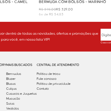
LSOS - CAMEL
BERMUDA COM BOLSOS - MARINHO
R$ 598,00
R$ 329,00
6x de R$ 54,83
por dentro de todas as novidades, ofertas e promoções que
ara você, em nossa lista VIP!
Caso con
GORY
MAIS BUSCADOS
CENTRAL DE ATENDIMENTO
Bermudas
Política de troca
Blazer
Fale conosco
Blusas
Politica de privacidade
Calças
Contato
Casacos e Jaquetas
Macacão
Saias
Vestidos