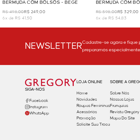
BERMUDA COM BOLSOS - BEGE
BERMUDA COM BO
R$ 498,00
R$ 249,00
R$ 598,00
R$ 329,00
6x de R$ 41,50
6x de R$ 54,83
Cadastre-se agora e fique 
NEWSLETTER
preparamos especialmente p
LOJA ONLINE
SOBRE A GRE
SIGA-NOS
Home
Sobre Nós
Novidades
Nossas Lojas
Facebook
Roupas Femininas
Franquias
Instagram
Acessórios
Revista Gregory
WhatsApp
Promoção
Mapa Do Site
Solicite Sua Troca