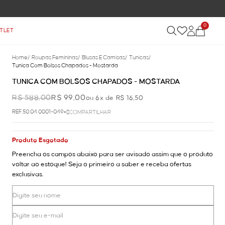
0
TLET
Home
/
Roupas Femininas
/
Blusas E Camisas
/
Tunicas
/
Tunica Com Bolsos Chapados - Mostarda
TUNICA COM BOLSOS CHAPADOS - MOSTARDA
R$ 588,00
R$ 99,00
ou 6x de R$ 16,50
REF.50.04.0001-049
COMPARTILHAR
Produto Esgotado
Preencha os campos abaixo para ser avisado assim que o produto
voltar ao estoque! Seja o primeiro a saber e receba ofertas
exclusivas.