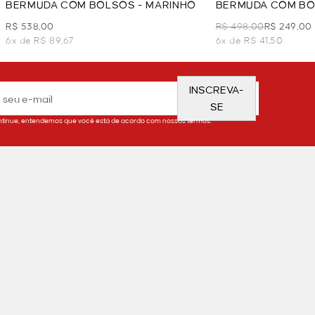
BERMUDA COM BOLSOS - MARINHO
BERMUDA COM BO
R$ 538,00
R$ 498,00
R$ 249,00
6x de R$ 89,67
6x de R$ 41,50
INSCREVA-
SE
tinue, entendemos que você está de acordo com nossos termos.