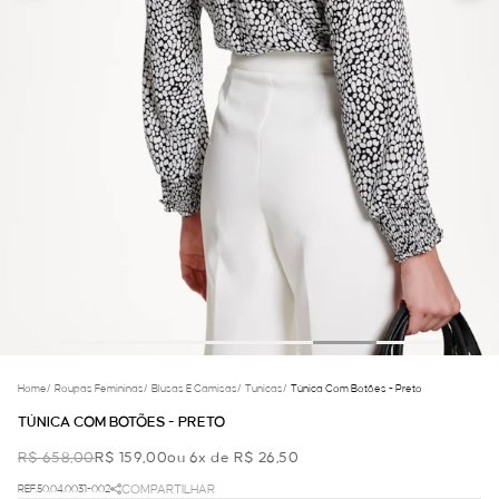
Home
/
Roupas Femininas
/
Blusas E Camisas
/
Tunicas
/
Túnica Com Botões - Preto
TÚNICA COM BOTÕES - PRETO
R$ 658,00
R$ 159,00
ou 6x de R$ 26,50
REF.50.04.0031-002
COMPARTILHAR