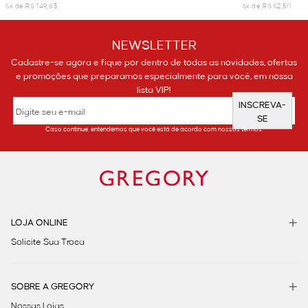
6x de R$ 149,83
6x de R$ 62,50
NEWSLETTER
Cadastre-se agora e fique por dentro de todas as novidades, ofertas
e promoções que preparamos especialmente para você, em nossa
lista VIP!
INSCREVA-
SE
Caso continue, entendemos que você está de acordo com nossos termos.
LOJA ONLINE
Solicite Sua Troca
SOBRE A GREGORY
Nossas Lojas