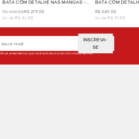
BATA COM DETALHE NAS MANGAS -
BATA COM DETALH
PRETO
PRETO
R$ 548,00
R$ 279,00
R$ 585,00
6x de R$ 46,50
6x de R$ 97,50
INSCREVA-
SE
tinue, entendemos que você está de acordo com nossos termos.