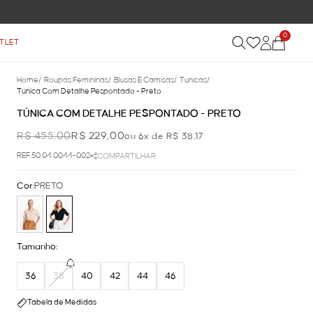
0
TLET
Home
/
Roupas Femininas
/
Blusas E Camisas
/
Tunicas
/
Túnica Com Detalhe Pespontado - Preto
TÚNICA COM DETALHE PESPONTADO - PRETO
R$ 455,00
R$ 229,00
ou 6x de R$ 38,17
REF.50.04.0044-002
COMPARTILHAR
Cor:
PRETO
Tamanho:
36
38
40
42
44
46
Tabela de Medidas