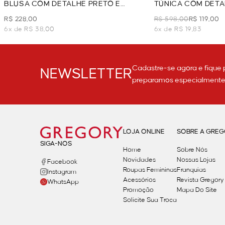
BLUSA COM DETALHE PRETO E
TÚNICA COM DETA
BRANCO - PRETO
PRETO
R$ 228,00
R$ 598,00
R$ 119,00
6x de R$ 38,00
6x de R$ 19,83
Cadastre-se agora e fique 
NEWSLETTER
preparamos especialmente p
LOJA ONLINE
SOBRE A GRE
SIGA-NOS
Home
Sobre Nós
Novidades
Nossas Lojas
Facebook
Roupas Femininas
Franquias
Instagram
Acessórios
Revista Gregory
WhatsApp
Promoção
Mapa Do Site
Solicite Sua Troca