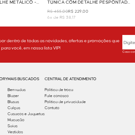
LHE METÁLICO -
TÚNICA COM DETALHE PESPONTADO
- BEGE
R$ 455,00
R$ 229,00
6x de R$ 38,17
por dentro de todas as novidades, ofertas e promoções que
ara você, em nossa lista VIP!
Caso con
GORY
MAIS BUSCADOS
CENTRAL DE ATENDIMENTO
Bermudas
Política de troca
Blazer
Fale conosco
Blusas
Politica de privacidade
Calças
Contato
Casacos e Jaquetas
Macacão
Saias
Vestidos