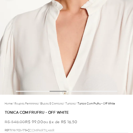
Home
/
Roupas Femininas
/
Blusas E Camisas
/
Tunicas
/
Túnica Com Frufru - Off White
TÚNICA COM FRUFRU - OFF WHITE
R$ 548,00
R$ 99,00
ou 6x de R$ 16,50
REF.11.08.0126-175
COMPARTILHAR