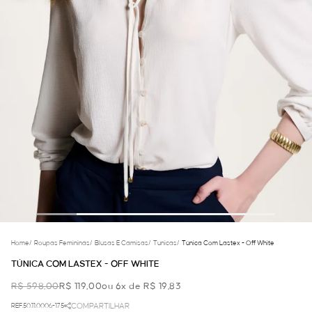
Home
/
Roupas Femininas
/
Blusas E Camisas
/
Tunicas
/
Túnica Com Lastex - Off White
TÚNICA COM LASTEX - OFF WHITE
R$ 598,00
R$ 119,00
ou 6x de R$ 19,83
REF.50.11.0006-175
COMPARTILHAR