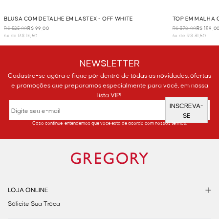
BLUSA COM DETALHE EM LASTEX - OFF WHITE
TOP EM MALHA 
R$ 525,00
R$ 99,00
R$ 378,00
R$ 189,0
6x de R$ 16,50
6x de R$ 31,50
NEWSLETTER
Cadastre-se agora e fique por dentro de todas as novidades, ofertas
e promoções que preparamos especialmente para você, em nossa
lista VIP!
INSCREVA-
SE
Caso continue, entendemos que você está de acordo com nossos termos.
LOJA ONLINE
Solicite Sua Troca