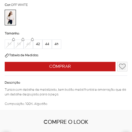
Cor:
OFF WHITE
Tamanho:
36
38
40
42
44
46
Tabela de Medidas
COMPRAR
Descrição
Túnica com detalhe de metalizado, tem botão metal frontal e amarração que dá
um detalhe despojado para a peça.
Composição: 100% Algodão
COMPRE O LOOK