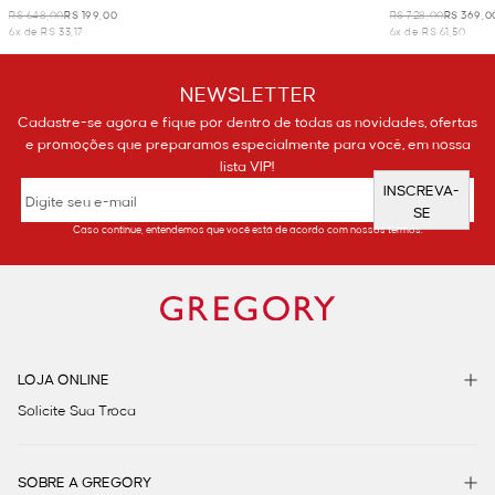
R$ 648,00
R$ 199,00
R$ 728,00
R$ 369,0
6x de R$ 33,17
6x de R$ 61,50
NEWSLETTER
Cadastre-se agora e fique por dentro de todas as novidades, ofertas
e promoções que preparamos especialmente para você, em nossa
lista VIP!
INSCREVA-
SE
Caso continue, entendemos que você está de acordo com nossos termos.
LOJA ONLINE
Solicite Sua Troca
SOBRE A GREGORY