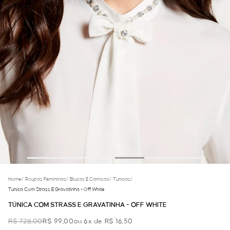
Home
/
Roupas Femininas
/
Blusas E Camisas
/
Tunicas
/
Túnica Com Strass E Gravatinha - Off White
TÚNICA COM STRASS E GRAVATINHA - OFF WHITE
R$ 728,00
R$ 99,00
ou 6x de R$ 16,50