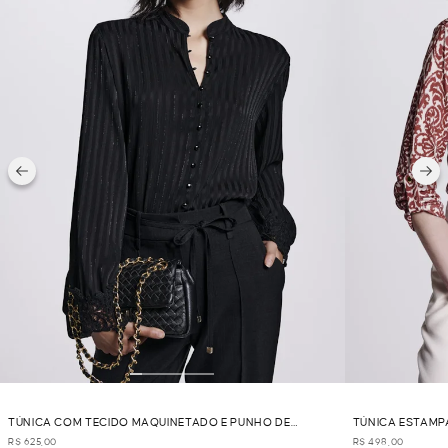
TÚNICA COM TECIDO MAQUINETADO E PUNHO DE
TÚNICA ESTAMP
GUIPURE - PRETO
R$ 625,00
R$ 498,00