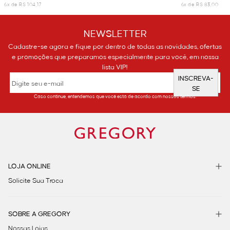
6x de R$ 104,17
6x de R$ 83,00
NEWSLETTER
Cadastre-se agora e fique por dentro de todas as novidades, ofertas
e promoções que preparamos especialmente para você, em nossa
lista VIP!
INSCREVA-
SE
Caso continue, entendemos que você está de acordo com nossos termos.
LOJA ONLINE
Solicite Sua Troca
SOBRE A GREGORY
Nossas Lojas