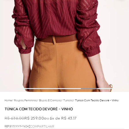
Home
/
Roupas Femininas
/
Blusas E Camisas
/
Tunicas
/
Túnica Com Tecido Devorê - Vinho
TÚNICA COM TECIDO DEVORÊ - VINHO
R$ 638,00
R$ 259,00
ou 6x de R$ 43,17
REF.50.11.0001-042
COMPARTILHAR