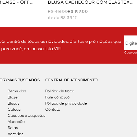
 LAISE - OFF
BLUSA CACHECOUR COM ELASTEX
EM LAISE - OFF WHITE
R$ 418,00
R$ 199,00
6x de R$ 33,17
por dentro de todas as novidades, ofertas e promoções que
ara você, em nossa lista VIP!
Caso con
GORY
MAIS BUSCADOS
CENTRAL DE ATENDIMENTO
Bermudas
Política de troca
Blazer
Fale conosco
Blusas
Politica de privacidade
Calças
Contato
Casacos e Jaquetas
Macacão
Saias
Vestidos