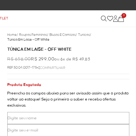
0
TLET
Home
/
Roupas Femininas
/
Blusas E Camisas
/
Tunicas
/
Túnica Em Laise - Off White
TÚNICA EM LAISE - OFF WHITE
R$ 658,00
R$ 299,00
ou 6x de R$ 49,83
REF.50.04.0017-175
COMPARTILHAR
Produto Esgotado
Preencha os campos abaixo para ser avisado assim que o produto
voltar ao estoque! Seja o primeiro a saber e receba ofertas
exclusivas.