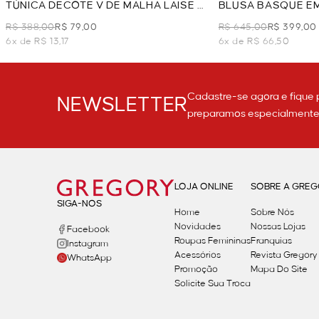
TÚNICA DECOTE V DE MALHA LAISE -
BLUSA BASQUE EM
OFF WHITE
WHITE
R$ 388,00
R$ 79,00
R$ 645,00
R$ 399,00
6x de R$ 13,17
6x de R$ 66,50
Cadastre-se agora e fique 
NEWSLETTER
preparamos especialmente p
LOJA ONLINE
SOBRE A GRE
SIGA-NOS
Home
Sobre Nós
Novidades
Nossas Lojas
Facebook
Roupas Femininas
Franquias
Instagram
Acessórios
Revista Gregory
WhatsApp
Promoção
Mapa Do Site
Solicite Sua Troca