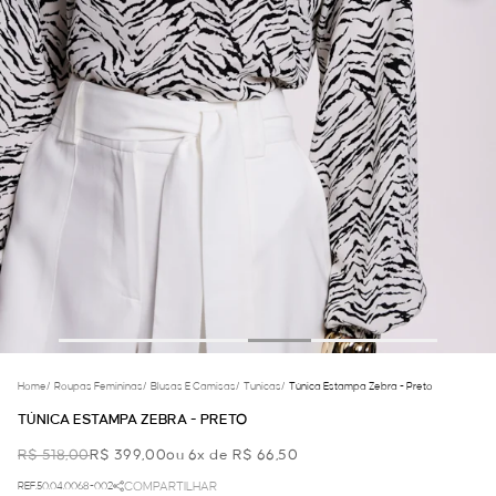
Home
/
Roupas Femininas
/
Blusas E Camisas
/
Tunicas
/
Túnica Estampa Zebra - Preto
TÚNICA ESTAMPA ZEBRA - PRETO
R$ 518,00
R$ 399,00
ou 6x de R$ 66,50
REF.50.04.0068-002
COMPARTILHAR