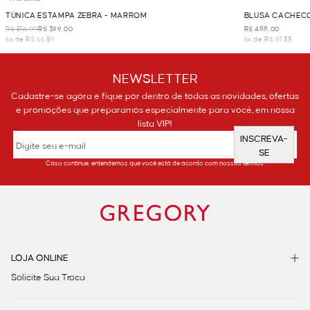
TÚNICA ESTAMPA ZEBRA - MARROM
BLUSA CACHECO
R$ 518,00
R$ 399,00
R$ 488,00
6x de R$ 66,50
6x de R$ 81,33
NEWSLETTER
Cadastre-se agora e fique por dentro de todas as novidades, ofertas
e promoções que preparamos especialmente para você, em nossa
lista VIP!
INSCREVA-
SE
Caso continue, entendemos que você está de acordo com nossos termos.
LOJA ONLINE
Solicite Sua Troca