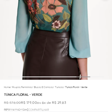
Home
/
Roupas Femininas
/
Blusas E Camisas
/
Tunicas
/
Túnica Floral - Verde
TÚNICA FLORAL - VERDE
R$ 578,00
R$ 179,00
ou 6x de R$ 29,83
REF.50.04.0042-024
COMPARTILHAR