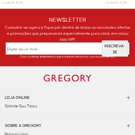
6x de R$ 31,50
6x de R$ 21,33
NEWSLETTER
Cadastre-se agora e fique por dentro de todas as novidades, ofertas
e promoções que preparamos especialmente para você, em nossa
lista VIP!
INSCREVA-
SE
Caso continue, entendemos que você está de acordo com nossos termos.
LOJA ONLINE
Solicite Sua Troca
SOBRE A GREGORY
Nossas Lojas