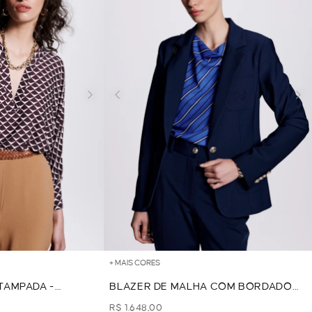
+ MAIS CORES
TAMPADA -
BLAZER DE MALHA COM BORDADO
BRASÃO - MARINHO
R$ 1.648,00