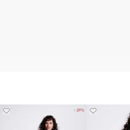
- 29%