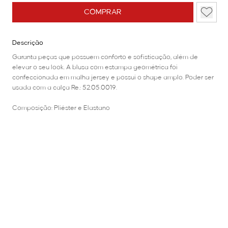
COMPRAR
Descrição
Garanta peças que possuem conforto e sofisticação, além de
elevar o seu look. A blusa com estampa geométrica foi
confeccionada em malha jersey e possui o shape amplo. Poder ser
usada com a calça Re.: 52.05.0019.
Composição: Pliéster e Elastano