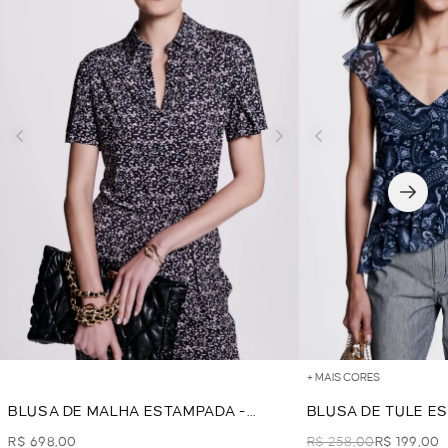
+ MAIS CORES
BLUSA DE MALHA ESTAMPADA -
BLUSA DE TULE E
PRETO
MARINHO
R$ 698,00
R$ 258,00
R$ 199,00