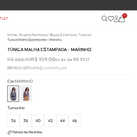
0
TLET
Home
/
Roupas Femininas
/
Blusas E Camisas
/
Tunicas
/
Túnica Malha Estampada - Marinho
TÚNICA MALHA ESTAMPADA - MARINHO
R$ 688,00
R$ 559,00
ou 6x de R$ 93,17
REF.50.04.0072-041
COMPARTILHAR
Cor:
MARINHO
Tamanho:
36
38
40
42
44
46
Tabela de Medidas