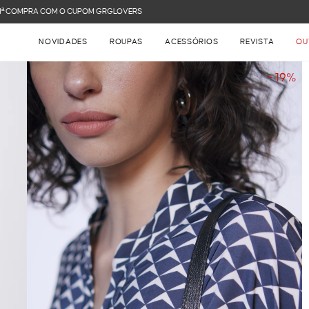
FRETE GRÁTIS NAS COMPRAS ACIMA DE R$ 899
NOVIDADES
ROUPAS
ACESSÓRIOS
REVISTA
OU
- 19%