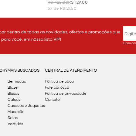
R$ 428,00
R$ 129,00
6x de R$ 21,50
por dentro de todas as novidades, ofertas e promoções que
ara você, em nossa lista VIP!
Caso con
GORY
MAIS BUSCADOS
CENTRAL DE ATENDIMENTO
Bermudas
Política de troca
Blazer
Fale conosco
Blusas
Politica de privacidade
Calças
Contato
Casacos e Jaquetas
Macacão
Saias
Vestidos