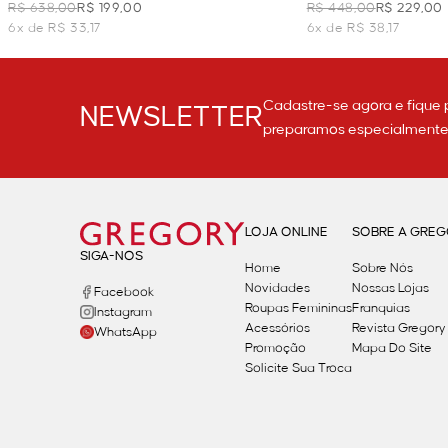
VERMELHO
R$ 638,00
R$ 199,00
R$ 448,00
R$ 229,00
6x de R$ 33,17
6x de R$ 38,17
Cadastre-se agora e fique 
NEWSLETTER
preparamos especialmente p
LOJA ONLINE
SOBRE A GRE
SIGA-NOS
Home
Sobre Nós
Novidades
Nossas Lojas
Facebook
Roupas Femininas
Franquias
Instagram
Acessórios
Revista Gregory
WhatsApp
Promoção
Mapa Do Site
Solicite Sua Troca