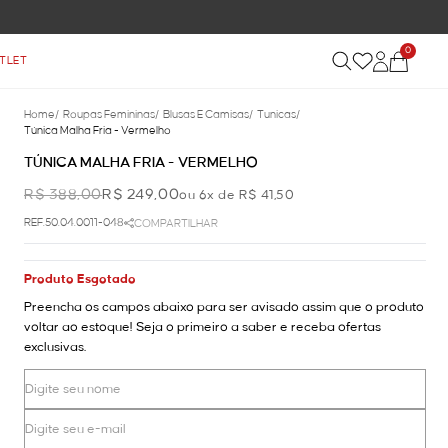
0
TLET
Home
/
Roupas Femininas
/
Blusas E Camisas
/
Tunicas
/
Túnica Malha Fria - Vermelho
TÚNICA MALHA FRIA - VERMELHO
R$ 388,00
R$ 249,00
ou 6x de R$ 41,50
REF.50.04.0011-048
COMPARTILHAR
Produto Esgotado
Preencha os campos abaixo para ser avisado assim que o produto
voltar ao estoque! Seja o primeiro a saber e receba ofertas
exclusivas.