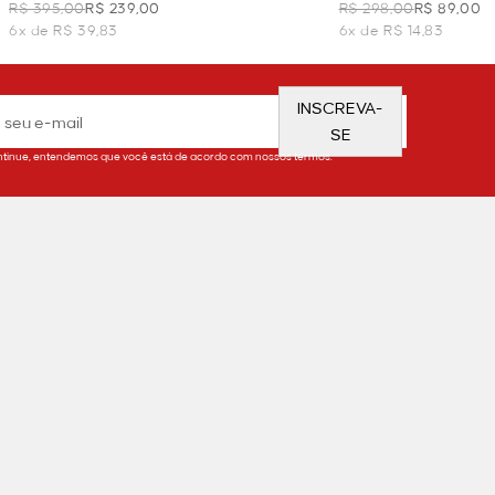
LARANJA
R$ 395,00
R$ 239,00
R$ 298,00
R$ 89,00
6x de R$ 39,83
6x de R$ 14,83
INSCREVA-
SE
tinue, entendemos que você está de acordo com nossos termos.