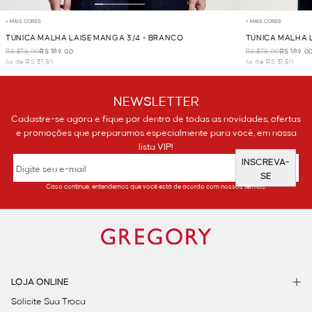
+ MAIS CORES
+ MAIS CORES
TÚNICA MALHA LAISE MANGA 3/4 - BRANCO
TÚNICA MALHA 
R$ 378,00
R$ 189,00
R$ 378,00
R$ 189,0
6x de R$ 31,50
6x de R$ 31,50
NEWSLETTER
Cadastre-se agora e fique por dentro de todas as novidades, ofertas
e promoções que preparamos especialmente para você, em nossa
lista VIP!
INSCREVA-
SE
Caso continue, entendemos que você está de acordo com nossos termos.
LOJA ONLINE
Solicite Sua Troca