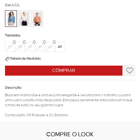
Cor:
AZUL
Tamanho:
36
38
40
42
44
46
Tabela de Medidas
COMPRAR
Descrição
Blusa em malha laise é uma escolha elegante e versátil para o trabalho ou para
uma outra ocasião mais despojada. Esta peça certamente adicionará um toque
a mais de estilo no seu guarda roupa.
Composição: 98 Poliéster e 2% Elastano
COMPRE O LOOK