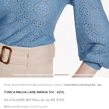
Home
/
Roupas Femininas
/
Blusas E Camisas
/
Tunicas
/
Túnica Malha Laise Manga 3/4 - Azul
TÚNICA MALHA LAISE MANGA 3/4 - AZUL
R$ 378,00
R$ 189,00
ou 6x de R$ 31,50
REF.50.04.0052-066
COMPARTILHAR