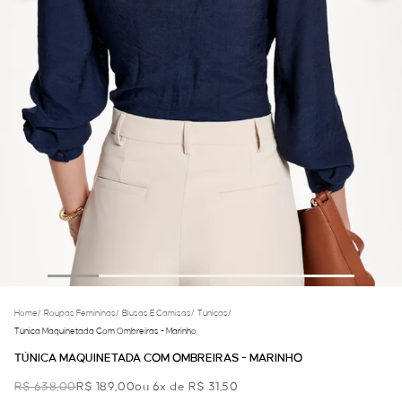
Home
/
Roupas Femininas
/
Blusas E Camisas
/
Tunicas
/
Túnica Maquinetada Com Ombreiras - Marinho
TÚNICA MAQUINETADA COM OMBREIRAS - MARINHO
R$ 638,00
R$ 189,00
ou 6x de R$ 31,50