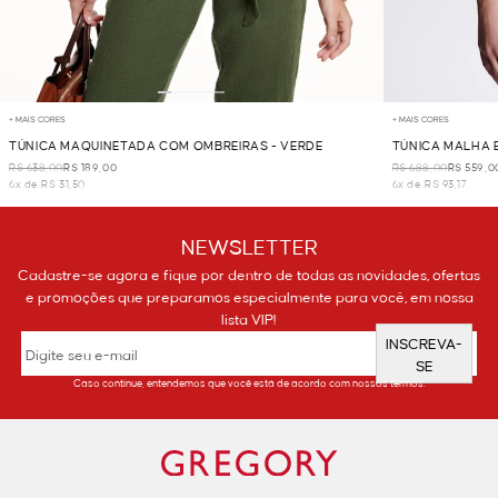
+ MAIS CORES
+ MAIS CORES
TÚNICA MAQUINETADA COM OMBREIRAS - VERDE
TÚNICA MALHA 
R$ 638,00
R$ 189,00
R$ 688,00
R$ 559,0
6x de R$ 31,50
6x de R$ 93,17
NEWSLETTER
Cadastre-se agora e fique por dentro de todas as novidades, ofertas
e promoções que preparamos especialmente para você, em nossa
lista VIP!
INSCREVA-
SE
Caso continue, entendemos que você está de acordo com nossos termos.