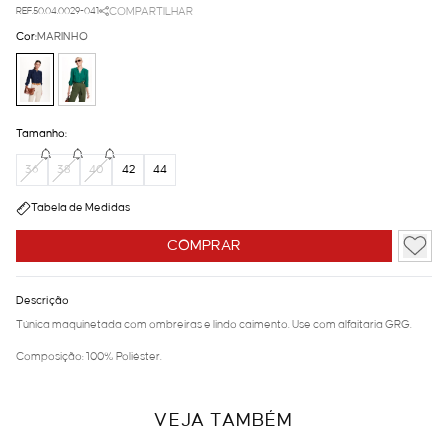
REF.50.04.0029-041
COMPARTILHAR
Cor:
MARINHO
Tamanho:
36
38
40
42
44
Tabela de Medidas
COMPRAR
Descrição
Túnica maquinetada com ombreiras e lindo caimento. Use com alfaitaria GRG.
Composição: 100% Poliéster.
VEJA TAMBÉM