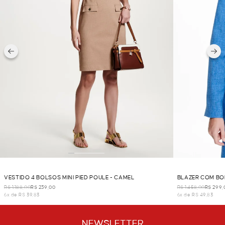
VESTIDO 4 BOLSOS MINI PIED POULE - CAMEL
BLAZER COM BO
R$ 1.188,00
R$ 239,00
R$ 1.458,00
R$ 299,
6x de R$ 39,83
6x de R$ 49,83
NEWSLETTER