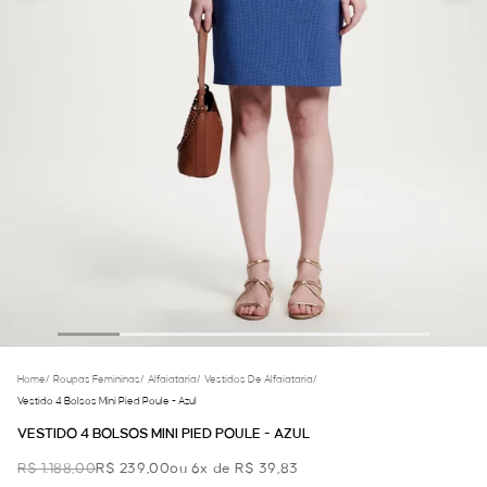
Home
/
Roupas Femininas
/
Alfaiataria
/
Vestidos De Alfaiataria
/
Vestido 4 Bolsos Mini Pied Poule - Azul
VESTIDO 4 BOLSOS MINI PIED POULE - AZUL
R$ 1.188,00
R$ 239,00
ou 6x de R$ 39,83