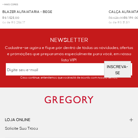
+ MAIS CORES
BLAZER ALFAIATARIA - BEGE
CALÇA ALFAIATA
R$ 1.525,00
R$ 628,00
R$ 189,0
6x de R$ 254,17
6x de R$ 31,50
NEWSLETTER
Cadastre-se agora e fique por dentro de todas as novidades, ofertas
e promoções que preparamos especialmente para você, em nossa
lista VIP!
INSCREVA-
SE
Caso continue, entendemos que você está de acordo com nossos termos.
LOJA ONLINE
Solicite Sua Troca