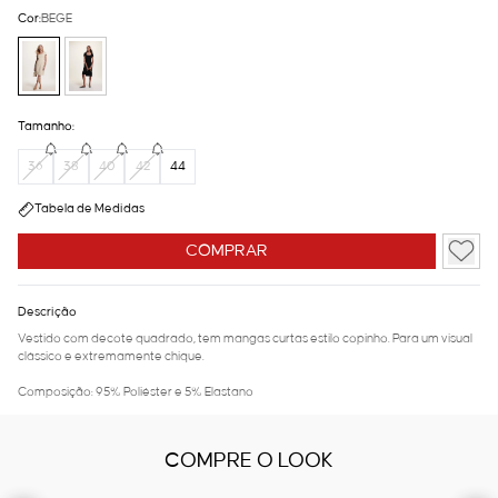
Cor:
BEGE
Tamanho:
36
38
40
42
44
Tabela de Medidas
COMPRAR
Descrição
Vestido com decote quadrado, tem mangas curtas estilo copinho. Para um visual
clássico e extremamente chique.
Composição: 95% Poliéster e 5% Elastano
COMPRE O LOOK