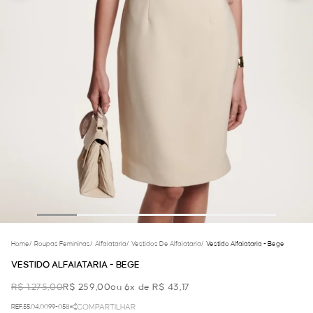
Home
/
Roupas Femininas
/
Alfaiataria
/
Vestidos De Alfaiataria
/
Vestido Alfaiataria - Bege
VESTIDO ALFAIATARIA - BEGE
R$ 1.275,00
R$ 259,00
ou 6x de R$ 43,17
REF.55.04.0099-058
COMPARTILHAR