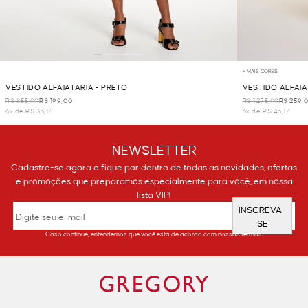
+ MAIS CORES
VESTIDO ALFAIATARIA - PRETO
VESTIDO ALFAIA
R$ 855,00
R$ 199,00
R$ 1.275,00
R$ 259,
6x de R$ 33,17
6x de R$ 43,17
NEWSLETTER
Cadastre-se agora e fique por dentro de todas as novidades, ofertas
e promoções que preparamos especialmente para você, em nossa
lista VIP!
INSCREVA-
SE
Caso continue, entendemos que você está de acordo com nossos termos.