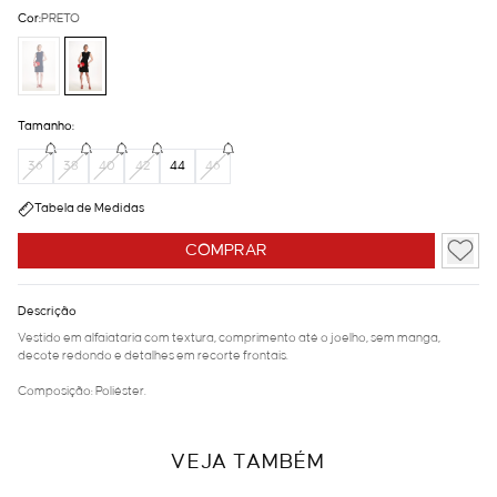
Cor:
PRETO
Tamanho:
36
38
40
42
44
46
Tabela de Medidas
COMPRAR
Descrição
Vestido em alfaiataria com textura, comprimento até o joelho, sem manga,
decote redondo e detalhes em recorte frontais.
Composição: Poliéster.
VEJA TAMBÉM