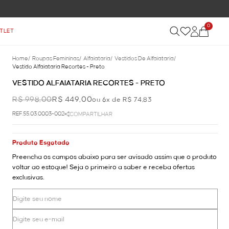
0
TLET
Home
/
Roupas Femininas
/
Alfaiataria
/
Vestidos De Alfaiataria
/
Vestido Alfaiataria Recortes - Preto
VESTIDO ALFAIATARIA RECORTES - PRETO
R$ 998,00
R$ 449,00
ou 6x de R$ 74,83
REF.55.03.0003-002
COMPARTILHAR
Produto Esgotado
Preencha os campos abaixo para ser avisado assim que o produto
voltar ao estoque! Seja o primeiro a saber e receba ofertas
exclusivas.