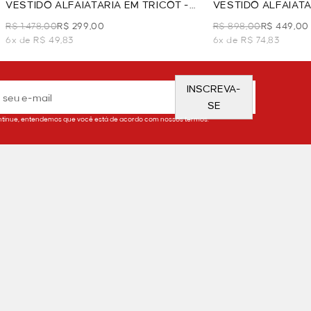
VESTIDO ALFAIATARIA EM TRICOT -
VESTIDO ALFAIAT
PRETO
PRETO
R$ 1.478,00
R$ 299,00
R$ 898,00
R$ 449,00
6x de R$ 49,83
6x de R$ 74,83
INSCREVA-
SE
tinue, entendemos que você está de acordo com nossos termos.