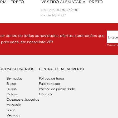
RIA - PRETO
VESTIDO ALFAIATARIA - PRETO
R$ 1.275,00
R$ 259,00
6x de R$ 43,17
por dentro de todas as novidades, ofertas e promoções que
ara você, em nossa lista VIP!
Caso con
GORY
MAIS BUSCADOS
CENTRAL DE ATENDIMENTO
Bermudas
Política de troca
Blazer
Fale conosco
Blusas
Politica de privacidade
Calças
Contato
Casacos e Jaquetas
Macacão
Saias
Vestidos