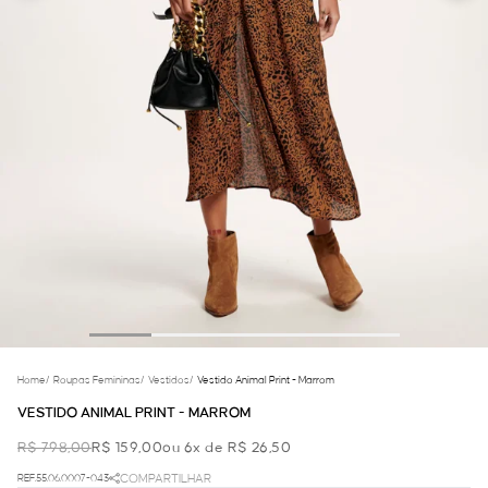
Home
/
Roupas Femininas
/
Vestidos
/
Vestido Animal Print - Marrom
VESTIDO ANIMAL PRINT - MARROM
R$ 798,00
R$ 159,00
ou 6x de R$ 26,50
REF.55.06.0007-043
COMPARTILHAR