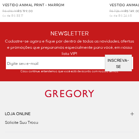
VESTIDO ANIMAL PRINT - MARROM
VESTIDO ANIMA
R$ 698,00
R$ 199,00
R$ 728,00
R$ 149,0
6x de R$ 33,17
6x de R$ 24,83
NEWSLETTER
Cadastre-se agora e fique por dentro de todas as novidades, ofertas
e promoções que preparamos especialmente para você, em nossa
lista VIP!
INSCREVA-
SE
Caso continue, entendemos que você está de acordo com nossos termos.
LOJA ONLINE
Solicite Sua Troca