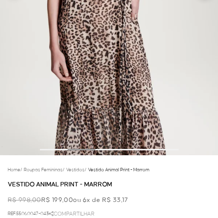
Home
/
Roupas Femininas
/
Vestidos
/
Vestido Animal Print - Marrom
VESTIDO ANIMAL PRINT - MARROM
R$ 998,00
R$ 199,00
ou 6x de R$ 33,17
REF.55.06.0047-043
COMPARTILHAR