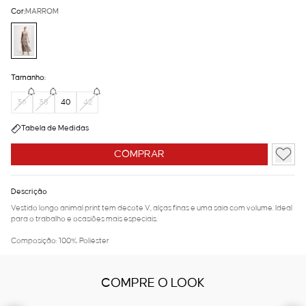
Cor:
MARROM
Tamanho:
36
38
40
42
Tabela de Medidas
COMPRAR
Descrição
Vestido longo animal print tem decote V, alças finas e uma saia com volume. Ideal
para o trabalho e ocasiões mais especiais.
Composição: 100% Poliéster
COMPRE O LOOK