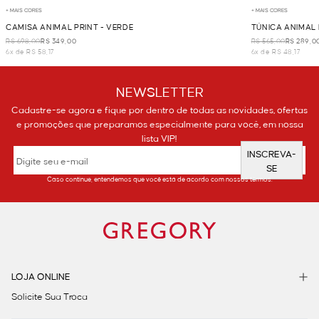
+ MAIS CORES
+ MAIS CORES
CAMISA ANIMAL PRINT - VERDE
TÚNICA ANIMAL 
R$ 698,00
R$ 349,00
R$ 565,00
R$ 289,0
6x de R$ 58,17
6x de R$ 48,17
NEWSLETTER
Cadastre-se agora e fique por dentro de todas as novidades, ofertas
e promoções que preparamos especialmente para você, em nossa
lista VIP!
INSCREVA-
SE
Caso continue, entendemos que você está de acordo com nossos termos.
LOJA ONLINE
Solicite Sua Troca