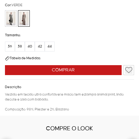
Cor:
VERDE
Tamanho:
36
38
40
42
44
Tabela de Medidas
COMPRAR
Descrição
Vestido em tecido ultra confortável e macio tem estampa animal print, lindo
decote e saia com babado.
Composição: 98% Pliéster e 2% Elastano
COMPRE O LOOK