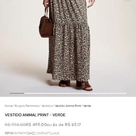
Home
/
Roupas Femininas
/
Vestidos
/
Vestido Animal Print - Verde
VESTIDO ANIMAL PRINT - VERDE
R$ 998,00
R$ 499,00
ou 6x de R$ 83,17
REF.55.06.0080-024
COMPARTILHAR