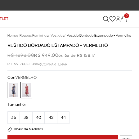
0
TLET
Home
/
Roupas Femininas
/
Vestidos
/
Vestido Bordado Estampado - Vermelho
VESTIDO BORDADO ESTAMPADO - VERMELHO
R$ 1.898,00
R$ 949,00
ou 6x de R$ 158,17
REF.55.12.0022-048
COMPARTILHAR
Cor:
VERMELHO
Tamanho:
36
38
40
42
44
Tabela de Medidas