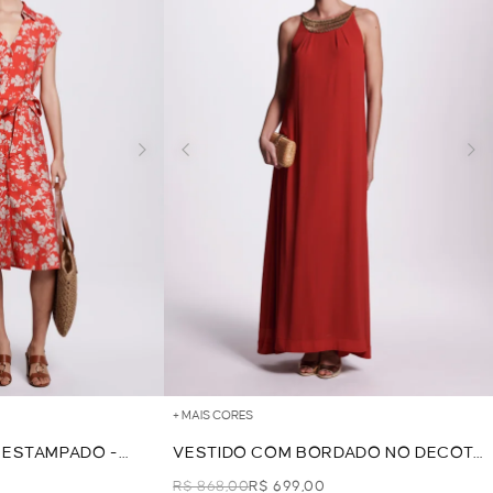
+ MAIS CORES
 ESTAMPADO -
VESTIDO COM BORDADO NO DECOTE
- VERMELHO
R$ 868,00
R$ 699,00