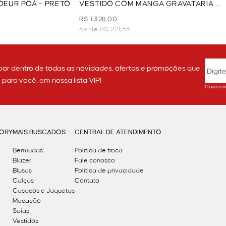
EUR POÁ - PRETO
VESTIDO COM MANGA GRAVATARIA -
PRETO
R$ 1.328,00
6x de R$ 221,33
por dentro de todas as novidades, ofertas e promoções que
ara você, em nossa lista VIP!
Caso con
GORY
MAIS BUSCADOS
CENTRAL DE ATENDIMENTO
Bermudas
Política de troca
Blazer
Fale conosco
Blusas
Politica de privacidade
Calças
Contato
Casacos e Jaquetas
Macacão
Saias
Vestidos