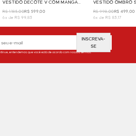
VESTIDO DECOTE V COM MANGA
VESTIDO OMBRO 
FRUFRU - PRETO
AMPLA - PRETO
R$ 1.185,00
R$ 599,00
R$ 998,00
R$ 499,00
6x de R$ 99,83
6x de R$ 83,17
INSCREVA-
SE
tinue, entendemos que você está de acordo com nossos termos.