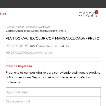
0
TLET
Home
/
Roupas Femininas
/
Vestidos
/
Vestido Cachecoeur Com Manga Delicada - Preto
VESTIDO CACHECOEUR COM MANGA DELICADA - PRETO
R$ 735,00
R$ 149,00
ou 6x de R$ 24,83
REF.08.10.0203-002
COMPARTILHAR
Produto Esgotado
Preencha os campos abaixo para ser avisado assim que o produto
voltar ao estoque! Seja o primeiro a saber e receba ofertas
exclusivas.