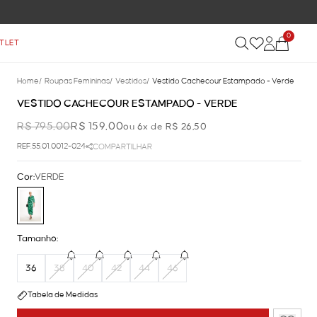
0
TLET
Home
/
Roupas Femininas
/
Vestidos
/
Vestido Cachecour Estampado - Verde
VESTIDO CACHECOUR ESTAMPADO - VERDE
R$ 795,00
R$ 159,00
ou 6x de R$ 26,50
REF.55.01.0012-024
COMPARTILHAR
Cor:
VERDE
Tamanho:
36
38
40
42
44
46
Tabela de Medidas