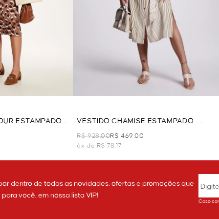
OUR ESTAMPADO -
VESTIDO CHAMISE ESTAMPADO -
VERDE
R$ 928,00
R$ 469,00
6x de R$ 78,17
por dentro de todas as novidades, ofertas e promoções que
ara você, em nossa lista VIP!
Caso con