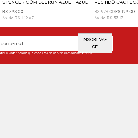
SPENCER COM DEBRUN AZUL - AZUL
VESTIDO CACHEC
R$ 898,00
R$ 978,00
R$ 199,00
6x de R$ 149,67
6x de R$ 33,17
INSCREVA-
SE
tinue, entendemos que você está de acordo com nossos termos.