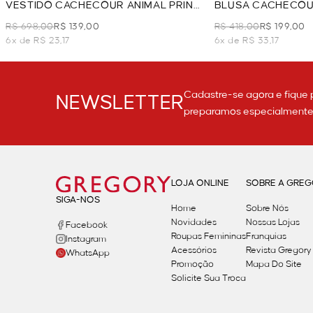
VESTIDO CACHECOUR ANIMAL PRINT
BLUSA CACHECOU
- AZUL
EM LAISE - AZUL
R$ 698,00
R$ 139,00
R$ 418,00
R$ 199,00
6x de R$ 23,17
6x de R$ 33,17
Cadastre-se agora e fique 
NEWSLETTER
preparamos especialmente p
LOJA ONLINE
SOBRE A GRE
SIGA-NOS
Home
Sobre Nós
Novidades
Nossas Lojas
Facebook
Roupas Femininas
Franquias
Instagram
Acessórios
Revista Gregory
WhatsApp
Promoção
Mapa Do Site
Solicite Sua Troca