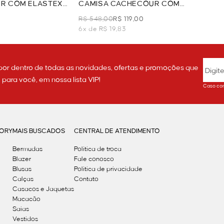
R COM ELASTEX
CAMISA CACHECOUR COM
AMARRAÇÃO - AZUL
R$ 548,00
R$ 119,00
6x de R$ 19,83
por dentro de todas as novidades, ofertas e promoções que
ara você, em nossa lista VIP!
Caso con
GORY
MAIS BUSCADOS
CENTRAL DE ATENDIMENTO
Bermudas
Política de troca
Blazer
Fale conosco
Blusas
Politica de privacidade
Calças
Contato
Casacos e Jaquetas
Macacão
Saias
Vestidos