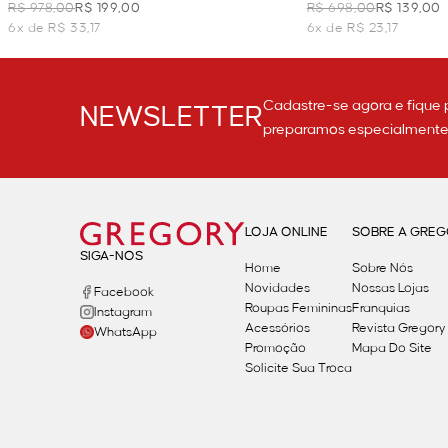
- AZUL
R$ 978,00
R$ 199,00
R$ 698,00
R$ 139,00
6x de R$ 33,17
6x de R$ 23,17
Cadastre-se agora e fique 
NEWSLETTER
preparamos especialmente p
LOJA ONLINE
SOBRE A GRE
SIGA-NOS
Home
Sobre Nós
Novidades
Nossas Lojas
Facebook
Roupas Femininas
Franquias
Instagram
Acessórios
Revista Gregory
WhatsApp
Promoção
Mapa Do Site
Solicite Sua Troca