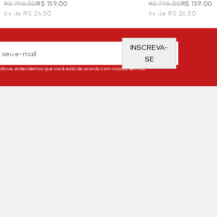
MARROM
VERDE
R$ 798,00
R$ 159,00
R$ 795,00
R$ 159,00
6x de R$ 26,50
6x de R$ 26,50
INSCREVA-
SE
tinue, entendemos que você está de acordo com nossos termos.