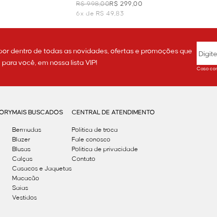
BEGE
R$ 998,00
R$ 299,00
6x de R$ 49,83
por dentro de todas as novidades, ofertas e promoções que
ara você, em nossa lista VIP!
Caso con
GORY
MAIS BUSCADOS
CENTRAL DE ATENDIMENTO
Bermudas
Política de troca
Blazer
Fale conosco
Blusas
Politica de privacidade
Calças
Contato
Casacos e Jaquetas
Macacão
Saias
Vestidos