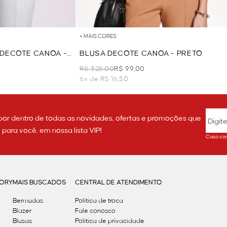
+ MAIS CORES
 DECOTE CANOA -
BLUSA DECOTE CANOA - PRETO
R$ 328,00
R$ 99,00
6x de R$ 16,50
por dentro de todas as novidades, ofertas e promoções que
ara você, em nossa lista VIP!
Caso con
GORY
MAIS BUSCADOS
CENTRAL DE ATENDIMENTO
Bermudas
Política de troca
Blazer
Fale conosco
Blusas
Politica de privacidade