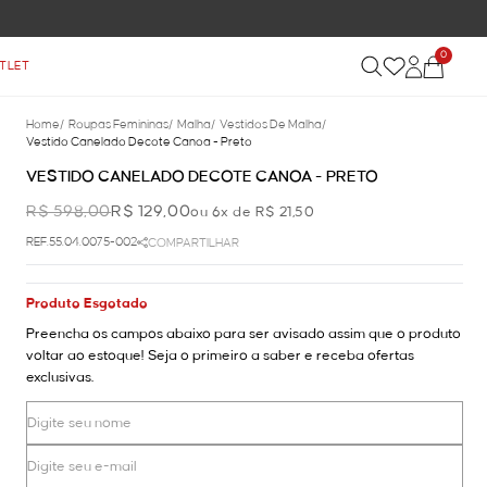
0
TLET
Home
/
Roupas Femininas
/
Malha
/
Vestidos De Malha
/
Vestido Canelado Decote Canoa - Preto
VESTIDO CANELADO DECOTE CANOA - PRETO
R$ 598,00
R$ 129,00
ou 6x de R$ 21,50
REF.55.04.0075-002
COMPARTILHAR
Produto Esgotado
Preencha os campos abaixo para ser avisado assim que o produto
voltar ao estoque! Seja o primeiro a saber e receba ofertas
exclusivas.