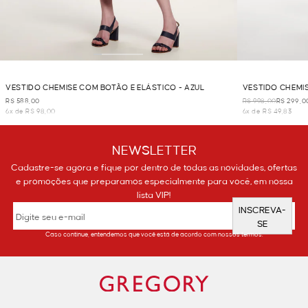
VESTIDO CHEMISE COM BOTÃO E ELÁSTICO - AZUL
VESTIDO CHEMIS
R$ 588,00
R$ 998,00
R$ 299,0
6x de R$ 98,00
6x de R$ 49,83
NEWSLETTER
Cadastre-se agora e fique por dentro de todas as novidades, ofertas
e promoções que preparamos especialmente para você, em nossa
lista VIP!
INSCREVA-
SE
Caso continue, entendemos que você está de acordo com nossos termos.