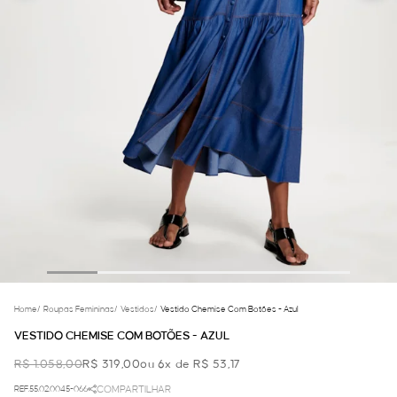
Home
/
Roupas Femininas
/
Vestidos
/
Vestido Chemise Com Botões - Azul
VESTIDO CHEMISE COM BOTÕES - AZUL
R$ 1.058,00
R$ 319,00
ou 6x de R$ 53,17
REF.55.02.0045-066
COMPARTILHAR