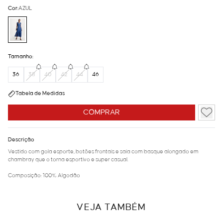
Cor:
AZUL
Tamanho:
36
38
40
42
44
46
Tabela de Medidas
COMPRAR
Descrição
Vestido com gola esporte, botões frontais e saia com basque alongado em
chambray que o torna esportivo e super casual.
Composição: 100% Algodão
VEJA TAMBÉM