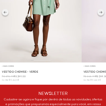
+ MAIS CORES
+ MAIS CORES
VESTIDO CHEMISE - VERDE
VESTIDO CHEMIS
R$ 898,00
R$ 269,00
R$ 868,00
R$ 269,0
6x de R$ 44,83
6x de R$ 44,83
NEWSLETTER
Cadastre-se agora e fique por dentro de todas as novidades, ofertas
e promoções que preparamos especialmente para você, em nossa