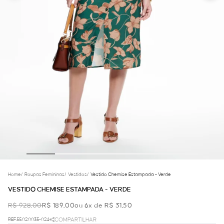
Home
/
Roupas Femininas
/
Vestidos
/
Vestido Chemise Estampada - Verde
VESTIDO CHEMISE ESTAMPADA - VERDE
R$ 928,00
R$ 189,00
ou 6x de R$ 31,50
REF.55.02.0035-024
COMPARTILHAR