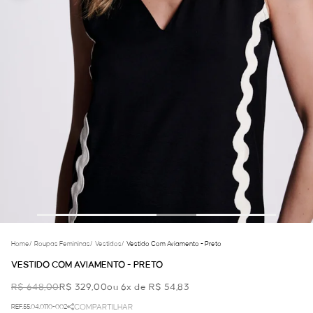
Home
/
Roupas Femininas
/
Vestidos
/
Vestido Com Aviamento - Preto
VESTIDO COM AVIAMENTO - PRETO
R$ 648,00
R$ 329,00
ou 6x de R$ 54,83
REF.55.04.0110-002
COMPARTILHAR