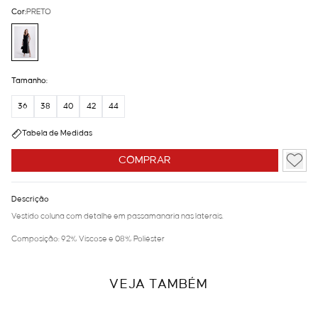
Cor:
PRETO
Tamanho:
36
38
40
42
44
Tabela de Medidas
COMPRAR
Descrição
Vestido coluna com detalhe em passamanaria nas laterais.
Composição: 92% Viscose e 08% Poliéster
VEJA TAMBÉM