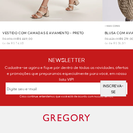
+ MAIS CORES
VESTIDO COM CAMADAS E AVIAMENTO - PRETO
BLUSA COM AVI
R$ 898,00
R$ 449,00
R$ 428,00
R$ 219,0
6x de R$ 74,83
6x de R$ 36,50
NEWSLETTER
Cadastre-se agora e fique por dentro de todas as novidades, ofertas
e promoções que preparamos especialmente para você, em nossa
lista VIP!
INSCREVA-
SE
Caso continue, entendemos que você está de acordo com nossos termos.