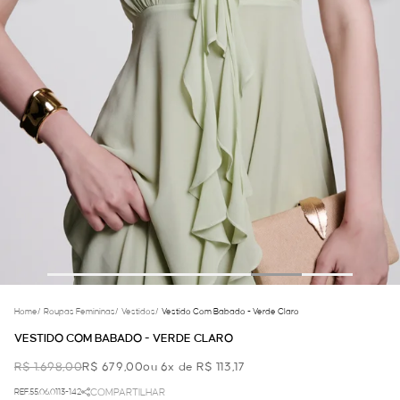
Home
/
Roupas Femininas
/
Vestidos
/
Vestido Com Babado - Verde Claro
VESTIDO COM BABADO - VERDE CLARO
R$ 1.698,00
R$ 679,00
ou 6x de R$ 113,17
REF.55.06.0113-142
COMPARTILHAR