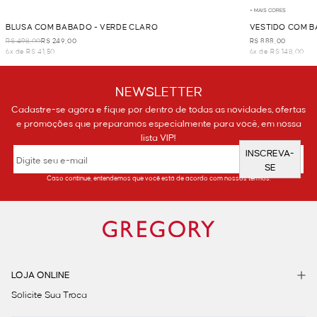
+ MAIS CORES
BLUSA COM BABADO - VERDE CLARO
VESTIDO COM B
R$ 498,00
R$ 249,00
R$ 888,00
6x de R$ 41,50
6x de R$ 148,00
NEWSLETTER
Cadastre-se agora e fique por dentro de todas as novidades, ofertas
e promoções que preparamos especialmente para você, em nossa
lista VIP!
INSCREVA-
SE
Caso continue, entendemos que você está de acordo com nossos termos.
LOJA ONLINE
Solicite Sua Troca