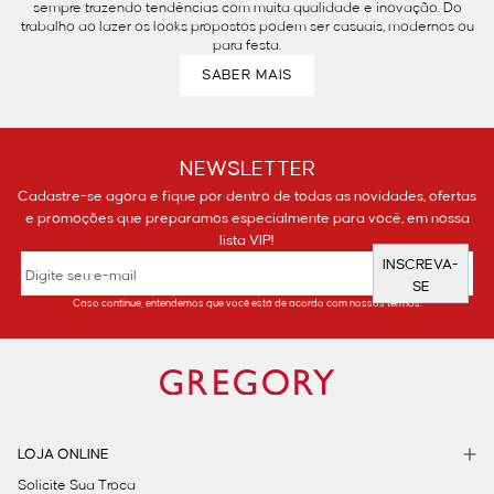
sempre trazendo tendências com muita qualidade e inovação. Do
trabalho ao lazer os looks propostos podem ser casuais, modernos ou
para festa.
SABER MAIS
NEWSLETTER
Cadastre-se agora e fique por dentro de todas as novidades, ofertas
e promoções que preparamos especialmente para você, em nossa
lista VIP!
INSCREVA-
SE
Caso continue, entendemos que você está de acordo com nossos termos.
LOJA ONLINE
Solicite Sua Troca