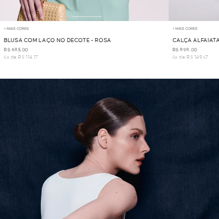
+ MAIS CORES
+ MAIS CORES
BLUSA COM LAÇO NO DECOTE - ROSA
CALÇA ALFAIATA
R$ 685,00
R$ 898,00
6x de R$ 114,17
6x de R$ 149,67