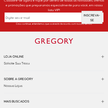
Cadastre-se agora e fique por dentro de todas as novidades, ofertas
e promoções que preparamos especialmente para você, em nossa
lista VIP!
INSCREVA-
SE
Caso continue, entendemos que você está de acordo com nossos termos.
LOJA ONLINE
Solicite Sua Troca
SOBRE A GREGORY
Nossas Lojas
MAIS BUSCADOS