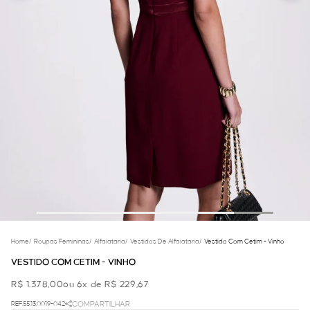
Home
/
Roupas Femininas
/
Alfaiataria
/
Vestidos De Alfaiataria
/
Vestido Com Cetim - Vinho
VESTIDO COM CETIM - VINHO
R$ 1.378,00
ou 6x de R$ 229,67
REF.55.13.0019-042
COMPARTILHAR