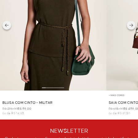
+ MAIS CORES
BLUSA COM CINTO - MILITAR
SAIA COM CINTO 
R$ 298,00
R$ 89,00
R$ 695,00
R$ 489,0
6x de R$ 14,83
6x de R$ 81,50
NEWSLETTER