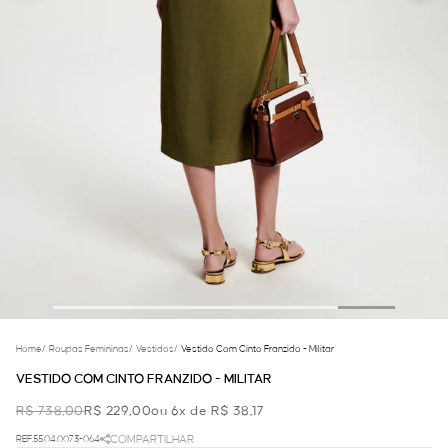
Home
/
Roupas Femininas
/
Vestidos
/
Vestido Com Cinto Franzido - Militar
VESTIDO COM CINTO FRANZIDO - MILITAR
R$ 738,00
R$ 229,00
ou 6x de R$ 38,17
REF.55.04.0073-064
COMPARTILHAR