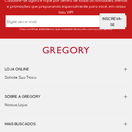
Cadastre-se agora e fique por dentro de todas as novidades, ofertas
e promoções que preparamos especialmente para você, em nossa
lista VIP!
INSCREVA-
SE
Caso continue, entendemos que você está de acordo com nossos termos.
LOJA ONLINE
Solicite Sua Troca
SOBRE A GREGORY
Nossas Lojas
MAIS BUSCADOS