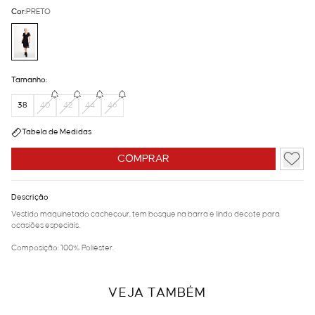
Cor:
PRETO
Tamanho:
38
40
42
44
46
Tabela de Medidas
COMPRAR
Descrição
Vestido maquinetado cachecour, tem bosque na barra e lindo decote para
ocasiões especiais.
Composição: 100% Poliéster.
VEJA TAMBÉM