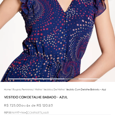
Home
/
Roupas Femininas
/
Malha
/
Vestidos De Malha
/
Vestido Com Detalhe Babado - Azul
VESTIDO COM DETALHE BABADO - AZUL
R$ 725,00
ou 6x de R$ 120,83
REF.55.06.0017-066
COMPARTILHAR