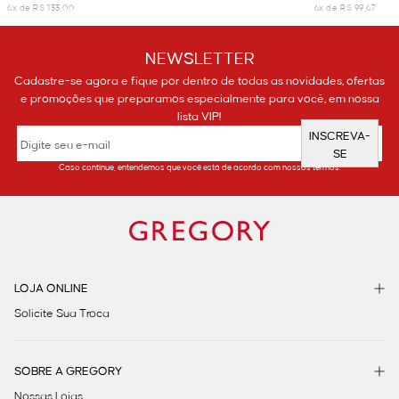
6x de R$ 133,00
6x de R$ 99,67
NEWSLETTER
Cadastre-se agora e fique por dentro de todas as novidades, ofertas
e promoções que preparamos especialmente para você, em nossa
lista VIP!
INSCREVA-
SE
Caso continue, entendemos que você está de acordo com nossos termos.
LOJA ONLINE
Solicite Sua Troca
SOBRE A GREGORY
Nossas Lojas