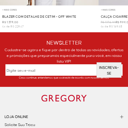
+ MAIS CORES
+ MAIS CORES
BLAZER COM DETALHE DE CETIM - OFF WHITE
CALÇA CIGARRET
R$ 1.378,00
R$ 1.178,00
R$ 899,
6x de R$ 229,67
6x de R$ 149,83
NEWSLETTER
Cadastre-se agora e fique por dentro de todas as novidades, ofertas
e promoções que preparamos especialmente para você, em nossa
lista VIP!
INSCREVA-
SE
Caso continue, entendemos que você está de acordo com nossos termos.
LOJA ONLINE
Solicite Sua Troca