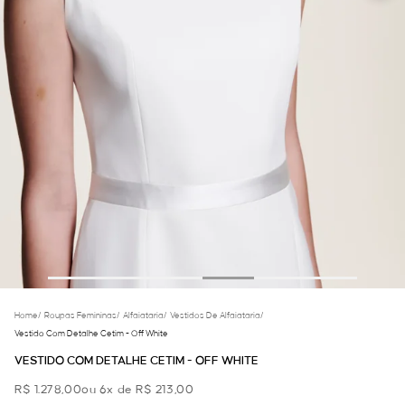
Home
/
Roupas Femininas
/
Alfaiataria
/
Vestidos De Alfaiataria
/
Vestido Com Detalhe Cetim - Off White
VESTIDO COM DETALHE CETIM - OFF WHITE
R$ 1.278,00
ou 6x de R$ 213,00