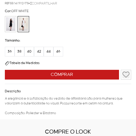
REF.55.04.0102-175
COMPARTILHAR
Cor:
OFF WHITE
Tamanho:
36
38
40
42
44
46
Tabela de Medidas
COMPRAR
Descrição
A elegância e a sofisticação do vestido de alfaiataria são para mulheres que
valorizam a autenticidade no visual. Possui recorte em cetim na cintura.
Composição: Poliéster e Elastano
COMPRE O LOOK