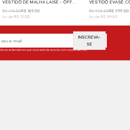
VESTIDO DE MALHA LAISE - OFF
VESTIDO EVASÊ CO
WHITE
WHITE
R$ 618,00
R$ 189,00
R$ 998,00
R$ 599,00
6x de R$ 31,50
6x de R$ 99,83
INSCREVA-
SE
tinue, entendemos que você está de acordo com nossos termos.