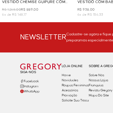
VESTIDO CHEMISE GUIPURE COM
VESTIDO COM BAB
FAIXA - OFF WHITE
R$ 1.268,00
R$ 889,00
R$ 938,00
6x de R$ 148,17
6x de R$ 156,33
Cadastre-se agora e fique 
NEWSLETTER
preparamos especialmente p
LOJA ONLINE
SOBRE A GRE
SIGA-NOS
Home
Sobre Nós
Novidades
Nossas Lojas
Facebook
Roupas Femininas
Franquias
Instagram
Acessórios
Revista Gregory
WhatsApp
Promoção
Mapa Do Site
Solicite Sua Troca