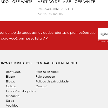
ADO - OFF WHITE
VESTIDO DE LAISE - OFF WHITE
R$ 1.648,00
R$ 659,00
6x de R$ 109,83
por dentro de todas as novidades, ofertas e promoções que
ara você, em nossa lista VIP!
Caso con
GORY
MAIS BUSCADOS
CENTRAL DE ATENDIMENTO
Bermudas
Política de troca
Blazer
Fale conosco
Blusas
Politica de privacidade
Calças
Contato
Casacos e Jaquetas
Macacão
Saias
Vestidos