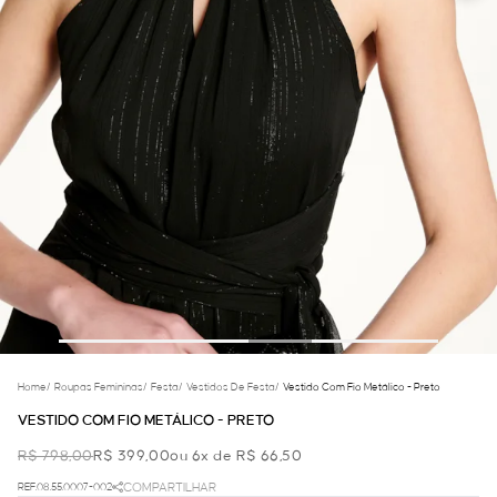
Home
/
Roupas Femininas
/
Festa
/
Vestidos De Festa
/
Vestido Com Fio Metálico - Preto
VESTIDO COM FIO METÁLICO - PRETO
R$ 798,00
R$ 399,00
ou 6x de R$ 66,50
REF.08.55.0007-002
COMPARTILHAR