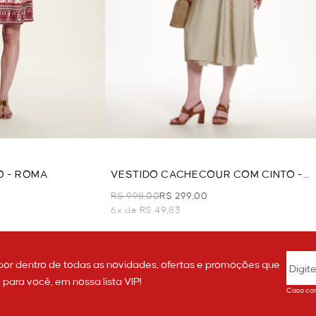
O - ROMA
VESTIDO CACHECOUR COM CINTO -
BEGE
R$ 998,00
R$ 299,00
6x de R$ 49,83
por dentro de todas as novidades, ofertas e promoções que
ara você, em nossa lista VIP!
Caso con