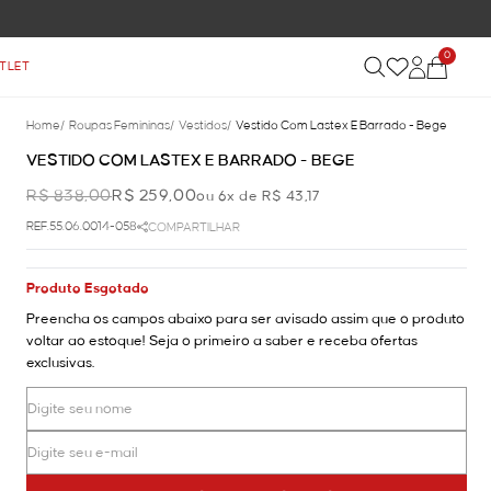
0
TLET
Home
/
Roupas Femininas
/
Vestidos
/
Vestido Com Lastex E Barrado - Bege
VESTIDO COM LASTEX E BARRADO - BEGE
R$ 838,00
R$ 259,00
ou 6x de R$ 43,17
REF.55.06.0014-058
COMPARTILHAR
Produto Esgotado
Preencha os campos abaixo para ser avisado assim que o produto
voltar ao estoque! Seja o primeiro a saber e receba ofertas
exclusivas.