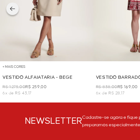
+ MAIS CORES
VESTIDO ALFAIATARIA - BEGE
VESTIDO BARRAD
R$ 1.275,00
R$ 259,00
R$ 838,00
R$ 169,00
6x de R$ 43,17
6x de R$ 28,17
Cadastre-se agora e fique 
NEWSLETTER
preparamos especialmente p