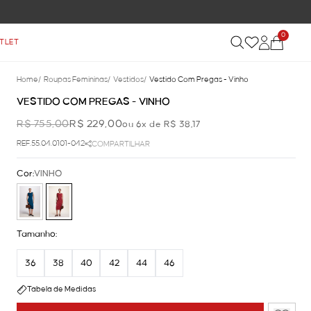
0
TLET
Home
/
Roupas Femininas
/
Vestidos
/
Vestido Com Pregas - Vinho
VESTIDO COM PREGAS - VINHO
R$ 755,00
R$ 229,00
ou 6x de R$ 38,17
REF.55.04.0101-042
COMPARTILHAR
Cor:
VINHO
Tamanho:
36
38
40
42
44
46
Tabela de Medidas