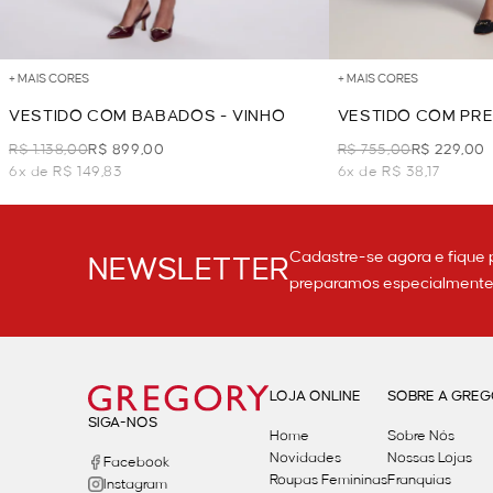
+ MAIS CORES
+ MAIS CORES
VESTIDO COM BABADOS - VINHO
VESTIDO COM PRE
R$ 1.138,00
R$ 899,00
R$ 755,00
R$ 229,00
6x de R$ 149,83
6x de R$ 38,17
Cadastre-se agora e fique 
NEWSLETTER
preparamos especialmente p
LOJA ONLINE
SOBRE A GRE
SIGA-NOS
Home
Sobre Nós
Novidades
Nossas Lojas
Facebook
Roupas Femininas
Franquias
Instagram