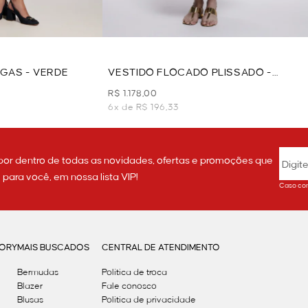
GAS - VERDE
VESTIDO FLOCADO PLISSADO -
VINHO
R$ 1.178,00
6x de R$ 196,33
por dentro de todas as novidades, ofertas e promoções que
ara você, em nossa lista VIP!
Caso con
GORY
MAIS BUSCADOS
CENTRAL DE ATENDIMENTO
Bermudas
Política de troca
Blazer
Fale conosco
Blusas
Politica de privacidade