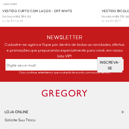
+ MAIS CORES
VESTIDO CURTO COM LAÇOS - OFF WHITE
VESTIDO BICOLO
R$ 768,00
R$ 389,00
R$ 638,00
R$ 319,0
6x de R$ 64,83
6x de R$ 53,17
NEWSLETTER
Cadastre-se agora e fique por dentro de todas as novidades, ofertas
e promoções que preparamos especialmente para você, em nossa
lista VIP!
INSCREVA-
SE
Caso continue, entendemos que você está de acordo com nossos termos.
LOJA ONLINE
Solicite Sua Troca