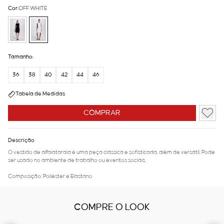
Cor:
OFF WHITE
Tamanho:
36
38
40
42
44
46
Tabela de Medidas
COMPRAR
Descrição
O vestido de alfaiataraia é uma peça clássica e sofisticada, além de versátil. Pode
ser usado no ambiente de trabalho ou eventos sociais.
Composição: Poliéster e Elastano
COMPRE O LOOK