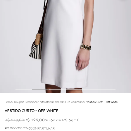
Home
/
Roupas Femininas
/
Alfaiataria
/
Vestidos De Alfaiataria
/
Vestido Curto - Off White
VESTIDO CURTO - OFF WHITE
R$ 578,00
R$ 399,00
ou 6x de R$ 66,50
REF.55.06.0120-175
COMPARTILHAR