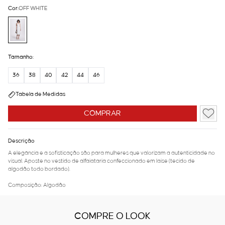
Cor:
OFF WHITE
Tamanho:
36
38
40
42
44
46
Tabela de Medidas
COMPRAR
Descrição
A elegância e a sofisticação são para mulheres que valorizam a autenticidade no
visual. Aposte no vestido de alfaiataria confeccionado em laise (tecido de
algodão todo bordado).
Composição: Algodão
COMPRE O LOOK