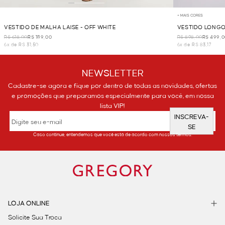
+ MAIS CORES
VESTIDO DE MALHA LAISE - OFF WHITE
VESTIDO LONGO 
R$ 618,00
R$ 189,00
R$ 898,00
R$ 499,
6x de R$ 31,50
6x de R$ 83,17
NEWSLETTER
Cadastre-se agora e fique por dentro de todas as novidades, ofertas
e promoções que preparamos especialmente para você, em nossa
lista VIP!
INSCREVA-
SE
Caso continue, entendemos que você está de acordo com nossos termos.
LOJA ONLINE
Solicite Sua Troca