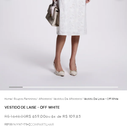
Home
/
Roupas Femininas
/
Alfaiataria
/
Vestidos De Alfaiataria
/
Vestido De Laise - Off White
VESTIDO DE LAISE - OFF WHITE
R$ 1.648,00
R$ 659,00
ou 6x de R$ 109,83
REF.55.06.0087-175
COMPARTILHAR