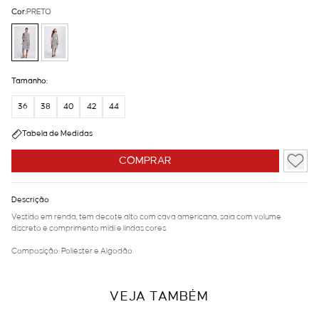
Cor:
PRETO
Tamanho:
36
38
40
42
44
Tabela de Medidas
COMPRAR
Descrição
Vestido em renda, tem decote alto com cava americana, saia com volume
discreto e comprimento midi e lindas cores.
Composição: Poliéster e Algodão.
VEJA TAMBÉM