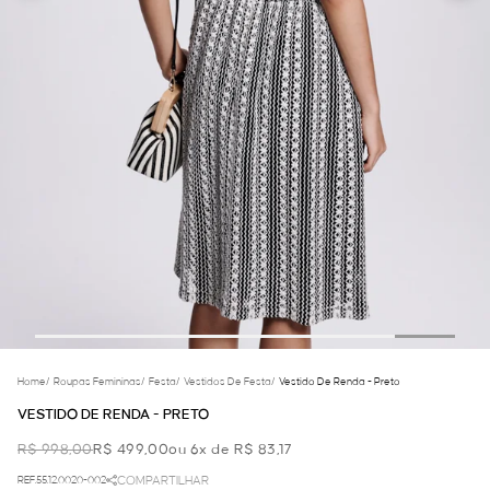
Home
/
Roupas Femininas
/
Festa
/
Vestidos De Festa
/
Vestido De Renda - Preto
VESTIDO DE RENDA - PRETO
R$ 998,00
R$ 499,00
ou 6x de R$ 83,17
REF.55.12.0020-002
COMPARTILHAR