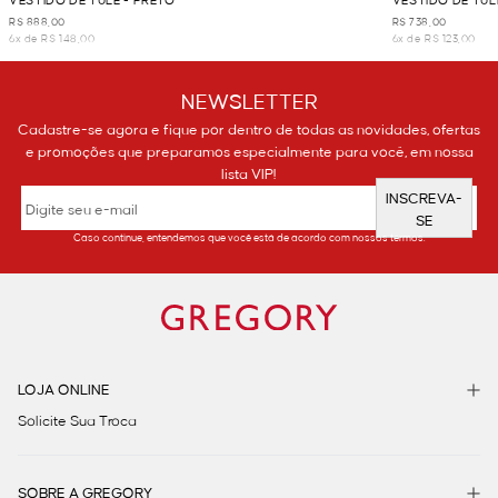
VESTIDO DE TULE - PRETO
VESTIDO DE TU
R$ 888,00
R$ 738,00
6x de R$ 148,00
6x de R$ 123,00
NEWSLETTER
Cadastre-se agora e fique por dentro de todas as novidades, ofertas
e promoções que preparamos especialmente para você, em nossa
lista VIP!
INSCREVA-
SE
Caso continue, entendemos que você está de acordo com nossos termos.
LOJA ONLINE
Solicite Sua Troca
SOBRE A GREGORY