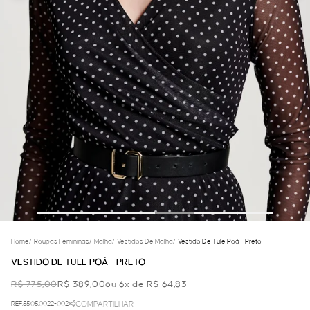
Home
/
Roupas Femininas
/
Malha
/
Vestidos De Malha
/
Vestido De Tule Poá - Preto
VESTIDO DE TULE POÁ - PRETO
R$ 775,00
R$ 389,00
ou 6x de R$ 64,83
REF.55.05.0022-002
COMPARTILHAR