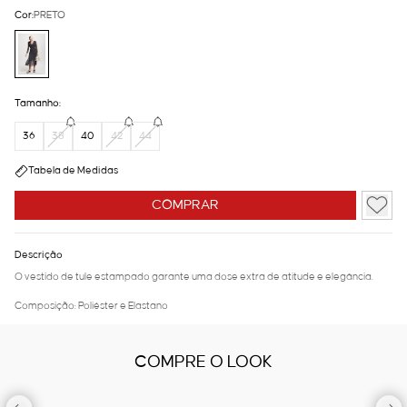
Cor:
PRETO
Tamanho:
36
38
40
42
44
Tabela de Medidas
COMPRAR
Descrição
O vestido de tule estampado garante uma dose extra de atitude e elegância.
Composição: Poliéster e Elastano
COMPRE O LOOK