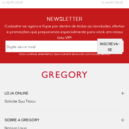
6x de R$ 29,83
6x de R$ 125,83
NEWSLETTER
Cadastre-se agora e fique por dentro de todas as novidades, ofertas
e promoções que preparamos especialmente para você, em nossa
lista VIP!
INSCREVA-
SE
Caso continue, entendemos que você está de acordo com nossos termos.
LOJA ONLINE
Solicite Sua Troca
SOBRE A GREGORY
Nossas Lojas