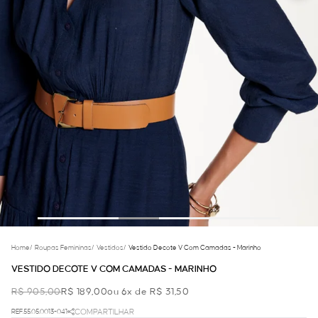
Home
/
Roupas Femininas
/
Vestidos
/
Vestido Decote V Com Camadas - Marinho
VESTIDO DECOTE V COM CAMADAS - MARINHO
R$ 905,00
R$ 189,00
ou 6x de R$ 31,50
REF.55.05.0013-041
COMPARTILHAR