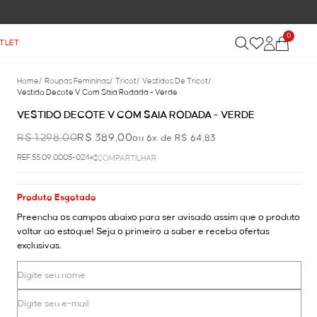
0
TLET
Home
/
Roupas Femininas
/
Tricot
/
Vestidos De Tricot
/
Vestido Decote V Com Saia Rodada - Verde
VESTIDO DECOTE V COM SAIA RODADA - VERDE
R$ 1.298,00
R$ 389,00
ou 6x de R$ 64,83
REF.55.09.0005-024
COMPARTILHAR
Produto Esgotado
Preencha os campos abaixo para ser avisado assim que o produto
voltar ao estoque! Seja o primeiro a saber e receba ofertas
exclusivas.