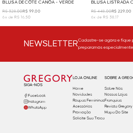
BLUSA DECOTE CANOA - VERDE
BLUSA LISTRADA
BATEUX - VERDE
R$ 328,00
R$ 99,00
R$ 448,00
R$ 229,00
6x de R$ 16,50
6x de R$ 38,17
Cadastre-se agora e fique 
NEWSLETTER
preparamos especialmente p
LOJA ONLINE
SOBRE A GRE
SIGA-NOS
Home
Sobre Nós
Novidades
Nossas Lojas
Facebook
Roupas Femininas
Franquias
Instagram
Acessórios
Revista Gregory
WhatsApp
Promoção
Mapa Do Site
Solicite Sua Troca