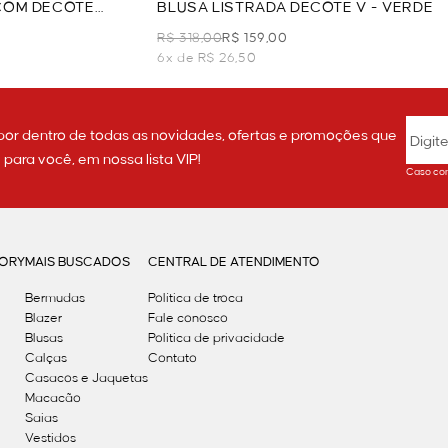
 COM DECOTE
BLUSA LISTRADA DECOTE V - VERDE
R$ 318,00
R$ 159,00
6x de R$ 26,50
por dentro de todas as novidades, ofertas e promoções que
ara você, em nossa lista VIP!
Caso con
GORY
MAIS BUSCADOS
CENTRAL DE ATENDIMENTO
Bermudas
Política de troca
Blazer
Fale conosco
Blusas
Politica de privacidade
Calças
Contato
Casacos e Jaquetas
Macacão
Saias
Vestidos