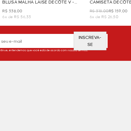
BLUSA MALHA LAISE DECOTE V -
CAMISETA DECOTE
VERDE
MANGA 7/8 - VERD
R$ 338,00
R$ 318,00
R$ 159,00
6x de R$ 56,33
6x de R$ 26,50
INSCREVA-
SE
tinue, entendemos que você está de acordo com nossos termos.